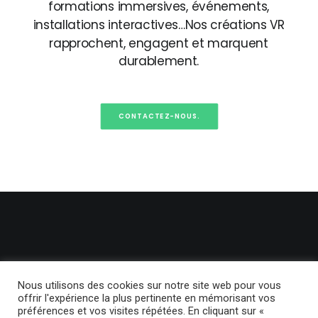
formations
immersives,
événements,
installations
interactives…Nos
créations
VR
rapprochent,
engagent
et
marquent
durablement.
CONTACTEZ-NOUS.
Nous utilisons des cookies sur notre site web pour vous
offrir l'expérience la plus pertinente en mémorisant vos
préférences et vos visites répétées. En cliquant sur «
© 2024 BackLight. | Tous droits réservés.
Politique de confidentialité