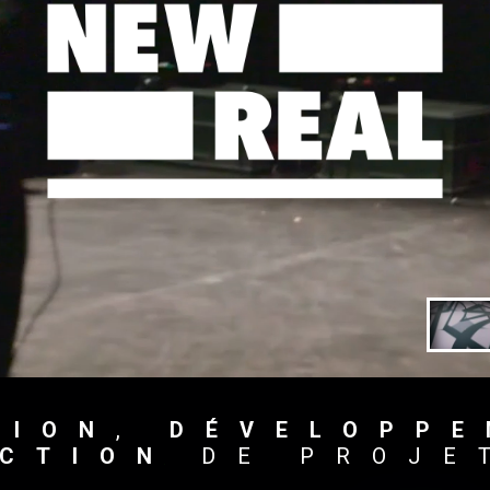
TION
,
DÉVELOPP
CTION
DE
PROJE