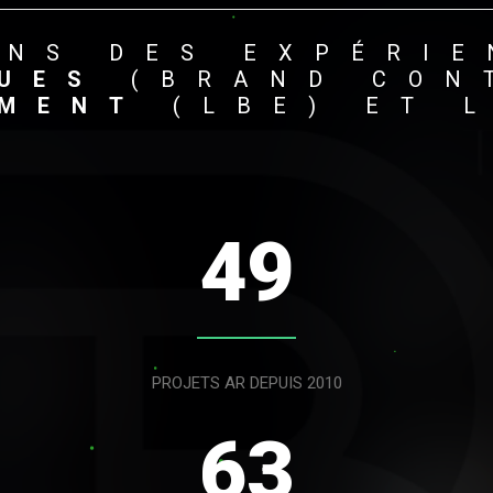
ONS
DES
EXPÉRIE
UES
(BRAND CON
EMENT
(
LBE
)
ET
49
PROJETS AR DEPUIS 2010
63