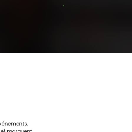
ne
422
ne
422
vénements,
et
marquent