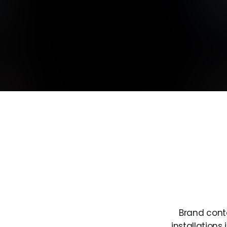
conte
conte
Brand
cont
installations