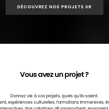
DÉCOUVREZ NOS PROJETS XR
Notice
: Array to string conversion in
/home/backligh/www/wp-
nt/themes/uncode/vc_templates/vc_custom_heading.php
on li
Vous
avez
un
projet
?
Notice
: Array to string conversion in
/home/backligh/www/wp-
nt/themes/uncode/vc_templates/vc_custom_heading.php
on li
Donnez
vie
à
vos
projets,
quels
qu’ils
soient.
ent,
expériences
culturelles,
formations
immersives,
é
interactives…Nos
créations
VR
rapprochent,
engagent