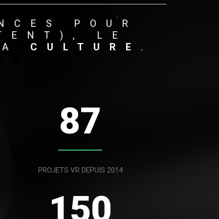
NCES
POUR
TENT
),
LE
LA
CULTURE
.
87
PROJETS VR DEPUIS 2014
150