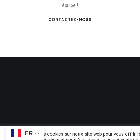
équipe !
CONTACTEZ-NOUS
FR
Nous utilisons des cookies sur notre site web pour vous offrir 
visites répétées. En cliquant sur « Accepter », vous consentez à l