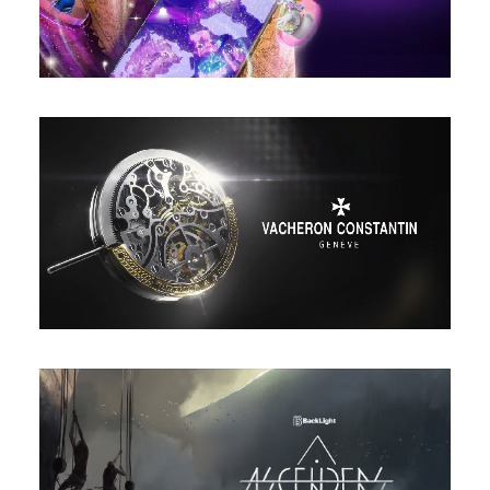
Projection
VR Entertainment