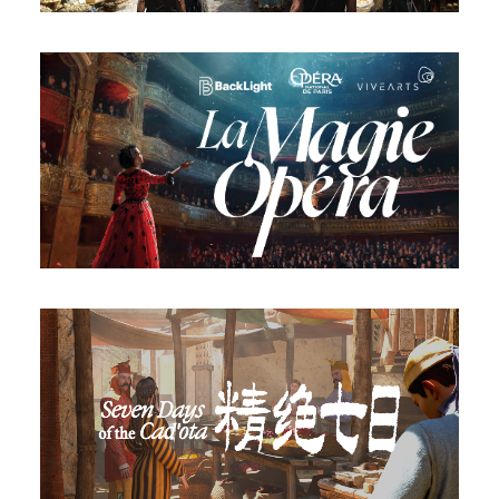
VR Entertainment
,
VR Art & Culture
VR Entertainment
,
VR Art & Culture