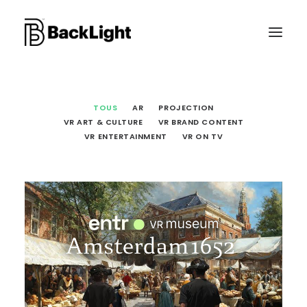
TOUS
AR
PROJECTION
PROJETS XR
VR ART & CULTURE
VR BRAND CONTENT
VR ENTERTAINMENT
VR ON TV
LE STUDIO
CONTACT
RECHERCHE
VR Entertainment
,
VR Art & Culture