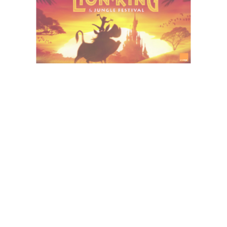
AR
VR Brand Content