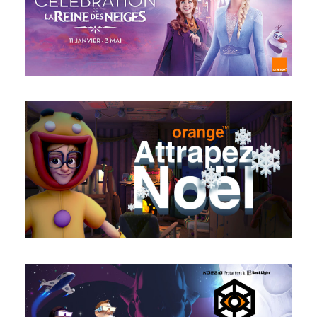
AR
VR Brand Content