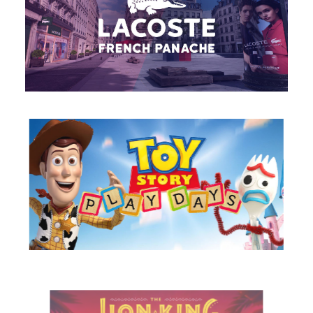
VR Brand Content
AR