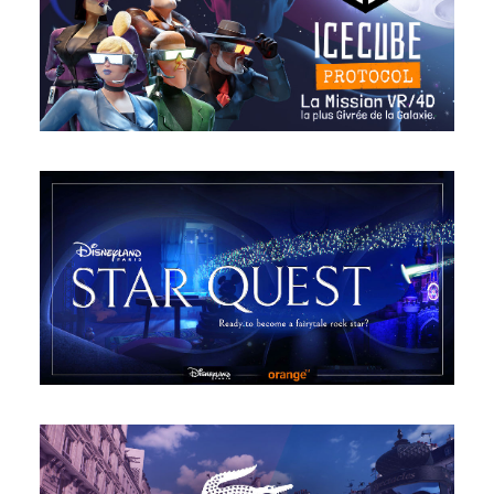
VR Entertainment
VR Brand Content