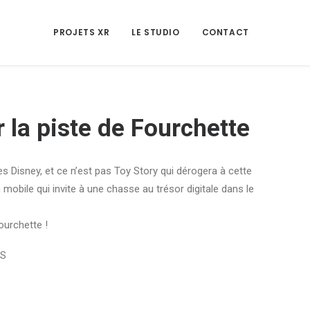
PROJETS XR
LE STUDIO
CONTACT
r la piste de Fourchette
es Disney, et ce n’est pas Toy Story qui dérogera à cette
n mobile qui invite à une chasse au trésor digitale dans le
ourchette !
OS