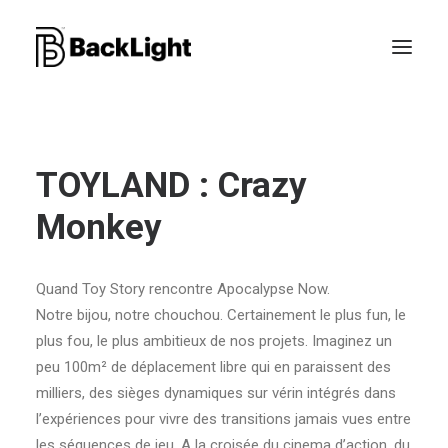
PROJETS XR
TOYLAND : Crazy
LE STUDIO
Monkey
CONTACT
Quand Toy Story rencontre Apocalypse Now.
Notre bijou, notre chouchou. Certainement le plus fun, le
RECHERCHE
plus fou, le plus ambitieux de nos projets. Imaginez un
peu 100m² de déplacement libre qui en paraissent des
milliers, des sièges dynamiques sur vérin intégrés dans
l’expériences pour vivre des transitions jamais vues entre
les séquences de jeu. A la croisée du cinema d’action, du