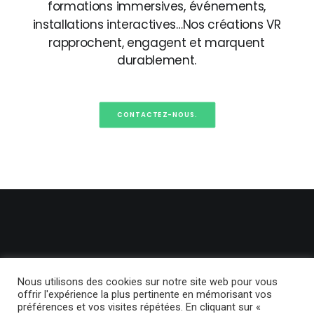
formations
immersives,
événements,
installations
interactives…Nos
créations
VR
rapprochent,
engagent
et
marquent
durablement.
CONTACTEZ-NOUS.
Nous utilisons des cookies sur notre site web pour vous
offrir l'expérience la plus pertinente en mémorisant vos
préférences et vos visites répétées. En cliquant sur «
© 2024 BackLight. | Tous droits réservés.
Politique de confidentialité