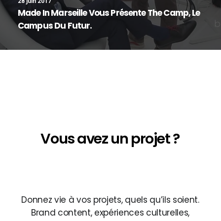
28 juin 2017
Made In Marseille Vous Présente The Camp, Le
Campus Du Futur.
Notice
: Array to string conversion in
/home/backligh/www/wp-
content/themes/uncode/vc_templates/vc_custom_headi
on line
422
Vous
avez
un
projet
?
Notice
: Array to string conversion in
/home/backligh/www/wp-
content/themes/uncode/vc_templates/vc_custom_headi
on line
422
Donnez
vie
à
vos
projets,
quels
qu’ils
soient.
Brand
content,
expériences
culturelles,