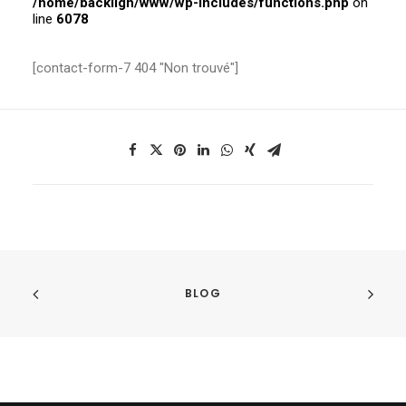
/home/backligh/www/wp-includes/functions.php
on
line
6078
[contact-form-7 404 "Non trouvé"]
BLOG