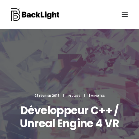
PROJETS XR
LE STUDIO
CONTACT
23 FÉVRIER 2018
|
IN
JOBS
|
1 MINUTES
RECHERCHE
Développeur C++ /
Unreal Engine 4 VR