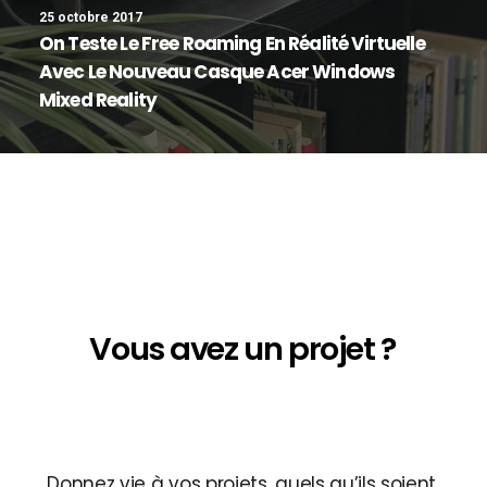
25 octobre 2017
On Teste Le Free Roaming En Réalité Virtuelle
Avec Le Nouveau Casque Acer Windows
Mixed Reality
Notice
: Array to string conversion in
/home/backligh/www/wp-
content/themes/uncode/vc_templates/vc_custom_headi
on line
422
Vous
avez
un
projet
?
Notice
: Array to string conversion in
/home/backligh/www/wp-
content/themes/uncode/vc_templates/vc_custom_headi
on line
422
Donnez
vie
à
vos
projets,
quels
qu’ils
soient.