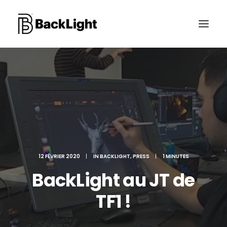
PROJETS XR
LE STUDIO
CONTACT
12 FÉVRIER 2020
|
IN
BACKLIGHT
,
PRESS
|
1 MINUTES
RECHERCHE
BackLight au JT de
TF1 !