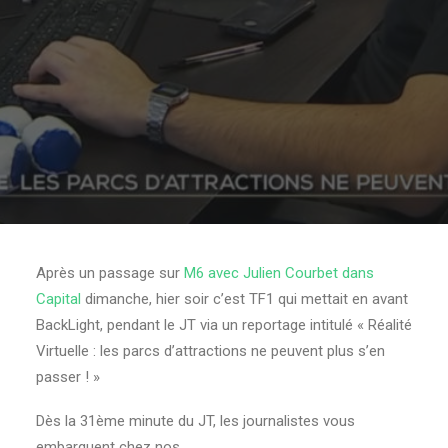
Après un passage sur
M6 avec Julien Courbet dans
Capital
dimanche, hier soir c’est TF1 qui mettait en avant
BackLight, pendant le JT via un reportage intitulé « Réalité
Virtuelle : les parcs d’attractions ne peuvent plus s’en
passer ! »
Dès la 31ème minute du JT, les journalistes vous
embarquent chez nos