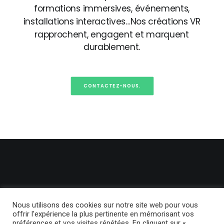
formations
immersives,
événements,
installations
interactives…Nos
créations
VR
rapprochent,
engagent
et
marquent
durablement.
CONTACTEZ-NOUS.
Nous utilisons des cookies sur notre site web pour vous
offrir l'expérience la plus pertinente en mémorisant vos
préférences et vos visites répétées. En cliquant sur «
© 2024 BackLight. | Tous droits réservés.
Politique de confidentialité