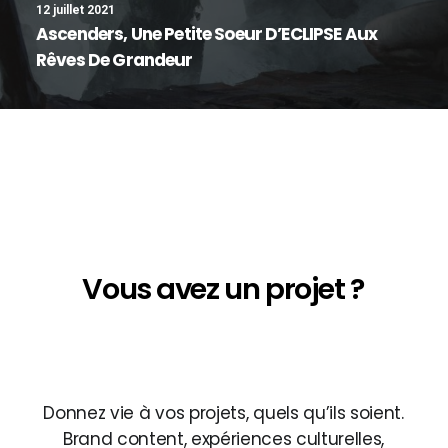
12 juillet 2021
Ascenders, Une Petite Soeur D’ECLIPSE Aux
Rêves De Grandeur
Notice
: Array to string conversion in
/home/backligh/www/wp-
content/themes/uncode/vc_templates/vc_custom_headi
on line
422
Vous
avez
un
projet
?
Notice
: Array to string conversion in
/home/backligh/www/wp-
content/themes/uncode/vc_templates/vc_custom_headi
on line
422
Donnez
vie
à
vos
projets,
quels
qu’ils
soient.
Brand
content,
expériences
culturelles,