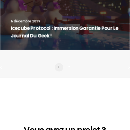
6 décembre 2019
Icecube Protocol : Immersion Garantie Pour Le
Journal Du Geek !
1
2
Notice
: Array to string conversion in
/home/backligh/www/wp-
content/themes/uncode/vc_templates/vc_custom_headi
on line
422