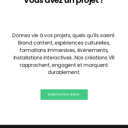
Vous
avez
un
projet
?
Notice
: Array to string conversion in
/home/backligh/www/wp-
content/themes/uncode/vc_templates/vc_custom_headi
on line
422
Donnez
vie
à
vos
projets,
quels
qu’ils
soient.
Brand
content,
expériences
culturelles,
formations
immersives,
événements,
installations
interactives…Nos
créations
VR
rapprochent,
engagent
et
marquent
durablement.
CONTACTEZ-NOUS.