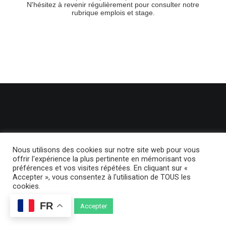
Nous utilisons des cookies sur notre site web pour vous
offrir l'expérience la plus pertinente en mémorisant vos
préférences et vos visites répétées. En cliquant sur «
© 2024 BackLight. | Tous droits réservés.
Politique de confidentialité
Accepter », vous consentez à l'utilisation de TOUS les
cookies.
FR
Cookie settings
Accepter