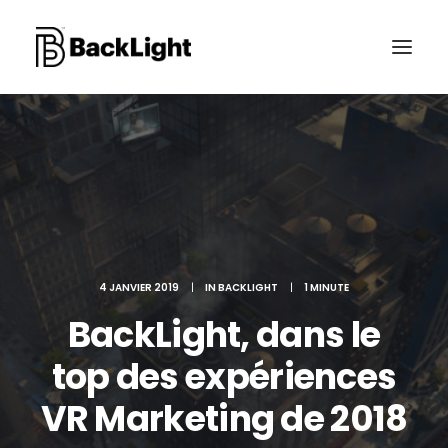
PROJETS XR
LE STUDIO
CONTACT
4 JANVIER 2019
|
IN
BACKLIGHT
|
1 MINUTE
BackLight, dans le
RECHERCHE
top des expériences
VR Marketing de 2018