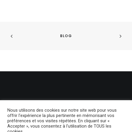
BLOG
Nous utilisons des cookies sur notre site web pour vous
offrir l'expérience la plus pertinente en mémorisant vos
préférences et vos visites répétées. En cliquant sur «
© 2024 BackLight. | Tous droits réservés.
Politique de confidentialité
Accepter », vous consentez à l'utilisation de TOUS les
cookies.