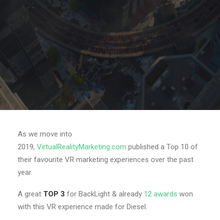
As we move into
2019,
VirtualRealityMarketing.com
published a Top 10 of
their favourite VR marketing experiences over the past
year.
A great
TOP 3
for BackLight & already
12 awards
won
with this VR experience made for Diesel.