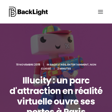
PROJETS XR
LE STUDIO
CONTACT
19 NOVEMBRE 2018
|
IN
BACKSTAGE
,
ENTERTAINMENT
,
NON
CLASSÉ
|
2 MINUTES
Illucity : un parc
RECHERCHE
d'attraction en réalité
virtuelle ouvre ses
portes à Paris