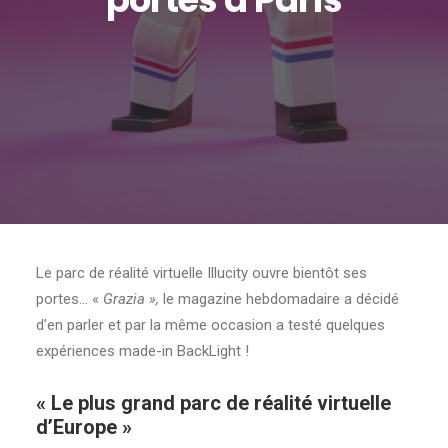
Le parc de réalité virtuelle Illucity ouvre bientôt ses
portes… «
Grazia »,
le magazine hebdomadaire a décidé
d’en parler et par la même occasion a testé quelques
expériences made-in BackLight !
« Le plus grand parc de réalité virtuelle
d’Europe »