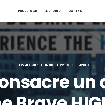
PROJETS XR
LE STUDIO
CONTACT
13 FÉVRIER 2017
|
IN
DIESEL
,
PRESS
|
1 MINUTE
onsacre un a
e Brave HIG