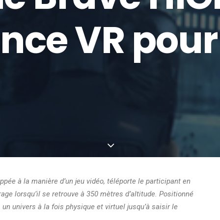
nce VR pour 
ppée à la manière d’un jeu vidéo, téléporte le participant en
age lorsqu’il se retrouve à 350 mètres d’altitude. Positionné
un univers à la fois physique et virtuel jusqu’à saisir le