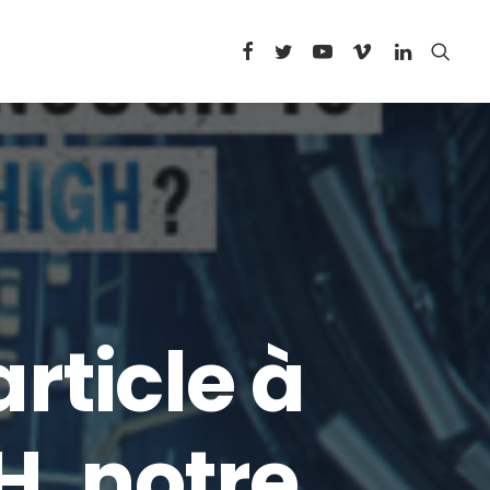
rticle à
H, notre