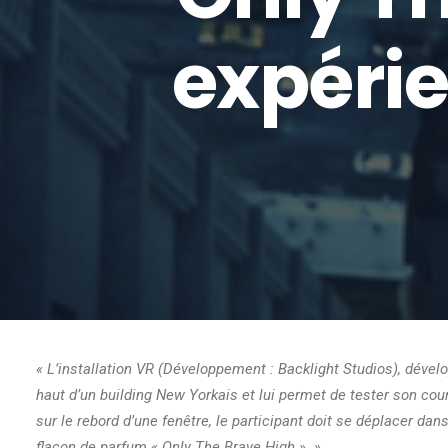
expérie
« L’installation VR (Développement : Backlight Studios), dévelo
haut d’un building New Yorkais et lui permet de tester son cour
sur le rebord d’une fenêtre, le participant doit se déplacer dans 
flacon de parfum « Only The Brave High ». »