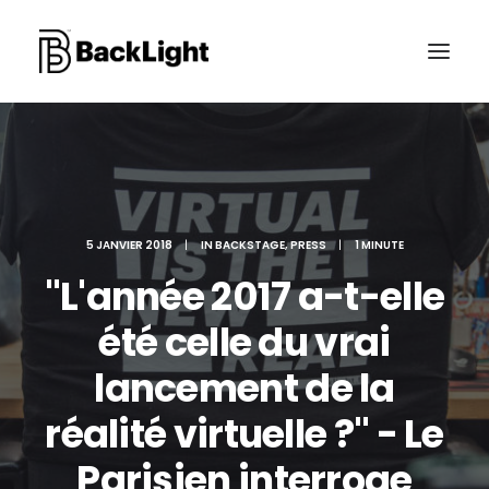
PROJETS XR
LE STUDIO
5 JANVIER 2018
|
IN
BACKSTAGE
,
PRESS
|
1 MINUTE
CONTACT
"L'année 2017 a-t-elle
été celle du vrai
RECHERCHE
lancement de la
réalité virtuelle ?" - Le
Parisien interroge