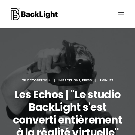
PROJETS XR
LE STUDIO
CONTACT
26 OCTOBRE 2019
|
IN
BACKLIGHT
,
PRESS
|
1 MINUTE
Les Echos | "Le studio
RECHERCHE
BackLight s'est
converti entièrement
à la réalité virtuelle"