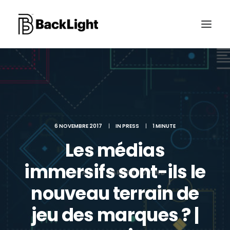
PROJETS XR
LE STUDIO
CONTACT
6 NOVEMBRE 2017
|
IN
PRESS
|
1 MINUTE
Les médias
immersifs sont-ils le
RECHERCHE
nouveau terrain de
jeu des marques ? |