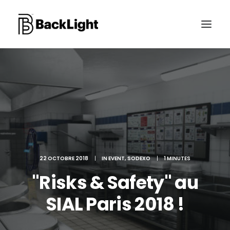
PROJETS XR
LE STUDIO
CONTACT
22 OCTOBRE 2018
|
IN
EVENT
,
SODEXO
|
1 MINUTES
RECHERCHE
"Risks & Safety" au
SIAL Paris 2018 !