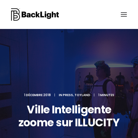
PROJETS XR
LE STUDIO
CONTACT
1 DÉCEMBRE 2018
|
IN
PRESS
,
TOYLAND
|
1 MINUTES
RECHERCHE
Ville Intelligente
zoome sur ILLUCITY