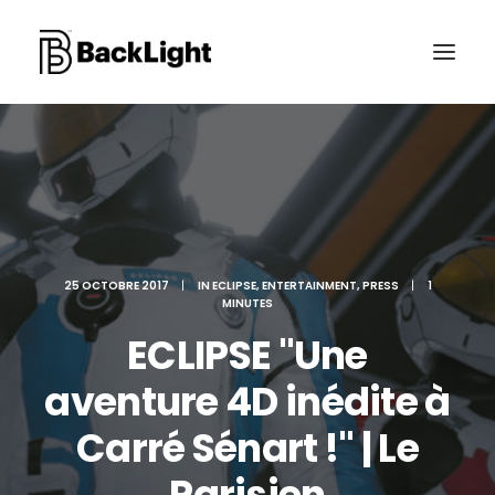
PROJETS XR
LE STUDIO
CONTACT
25 OCTOBRE 2017
|
IN
ECLIPSE
,
ENTERTAINMENT
,
PRESS
|
1
MINUTES
ECLIPSE "Une
RECHERCHE
aventure 4D inédite à
Carré Sénart !" | Le
Parisien