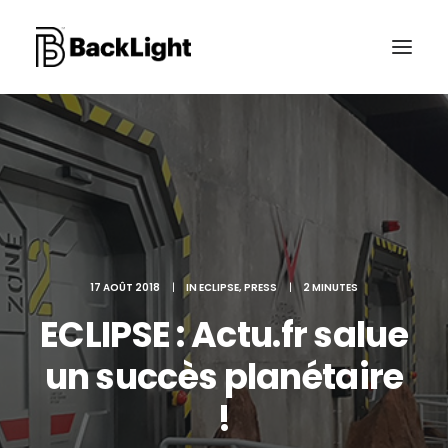
PROJETS XR
LE STUDIO
CONTACT
17 AOÛT 2018
|
IN
ECLIPSE
,
PRESS
|
2 MINUTES
ECLIPSE : Actu.fr salue
RECHERCHE
un succès planétaire
!