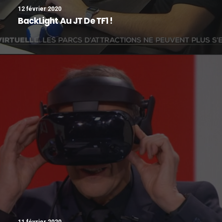
12 février 2020
BackLight Au JT De TF1 !